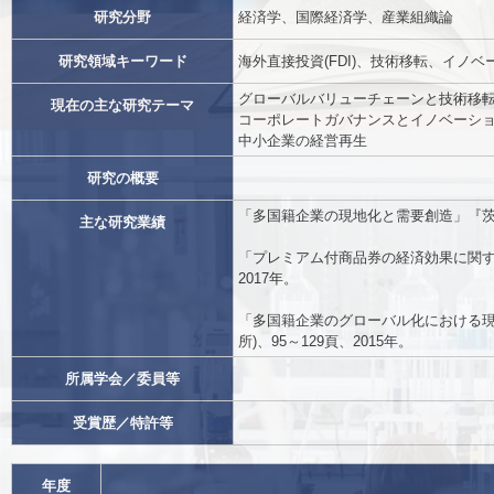
研究分野
経済学、国際経済学、産業組織論
研究領域キーワード
海外直接投資(FDI)、技術移転、イノベ
グローバルバリューチェーンと技術移
現在の主な研究テーマ
コーポレートガバナンスとイノベーシ
中小企業の経営再生
研究の概要
「多国籍企業の現地化と需要創造」『茨城キリス
主な研究業績
「プレミアム付商品券の経済効果に関す
2017年。
「多国籍企業のグローバル化における現地
所)、95～129頁、2015年。
所属学会／委員等
受賞歴／特許等
年度