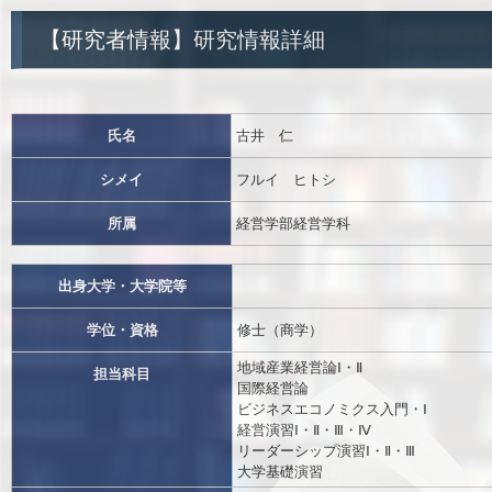
【研究者情報】研究情報詳細
氏名
古井 仁
シメイ
フルイ ヒトシ
所属
経営学部経営学科
出身大学・大学院等
学位・資格
修士（商学）
地域産業経営論Ⅰ・Ⅱ
担当科目
国際経営論
ビジネスエコノミクス入門・Ⅰ
経営演習Ⅰ・Ⅱ・Ⅲ・Ⅳ
リーダーシップ演習Ⅰ・Ⅱ・Ⅲ
大学基礎演習